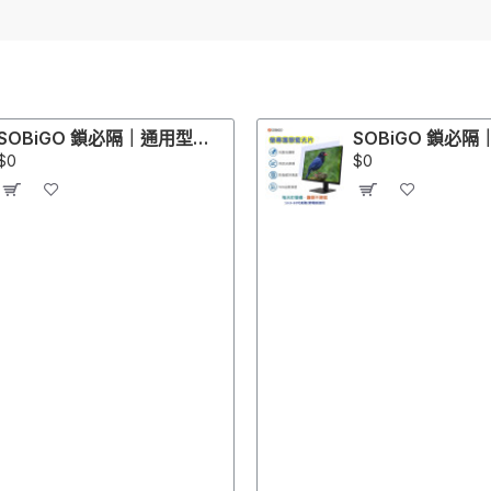
SOBiGO 鎖必隔｜通用型左右防窺＋SGS抗藍光保護片 (13-43吋規格齊全)｜適配 ASUS, Acer, Dell, HP, Lenovo, ViewSonic 螢幕
$0
$0