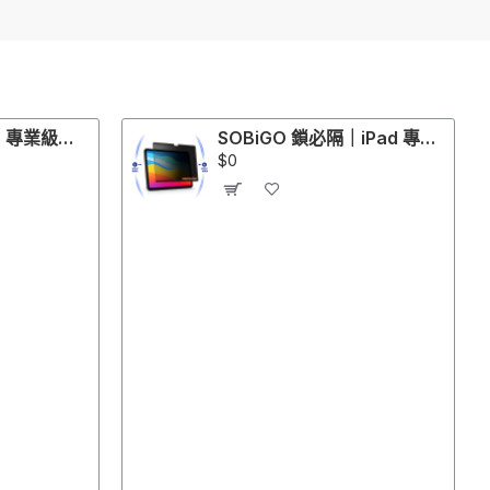
SOBiGO 鎖必隔｜專業級抗反光抗藍光螢幕保護片｜適配 ASUS, Acer, Dell, HP, Lenovo, ViewSonic, LG等螢幕
SOBiGO 鎖必隔｜iPad 專用磁吸式防窺抗藍光保護片
$0