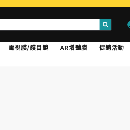
電視膜/護目鏡
AR增豔膜
促銷活動