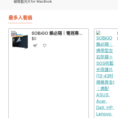
磁吸藍光片for MacBook
最多人看過
SOBiGO 鎖必隔｜電視專用高透光抗藍光防護膜 (環狀膠・快速貼合款)｜32-75吋
$0