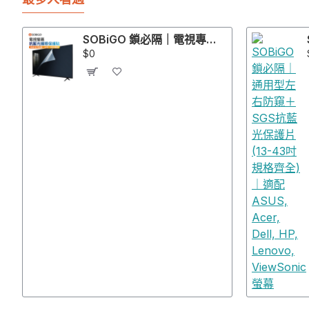
SOBiGO 鎖必隔｜電視專用高透光抗藍光防護膜 (環狀膠・快速貼合款)｜32-75吋
$0