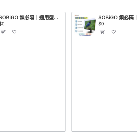
SOBiGO 鎖必隔｜通用型左右防窺＋SGS抗藍光保護片 (13-43吋規格齊全)｜適配 ASUS, Acer, Dell, HP, Lenovo, ViewSonic 螢幕
$0
$0