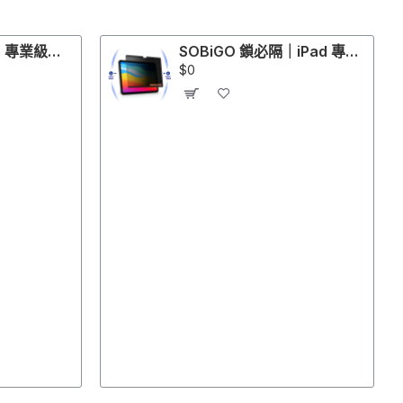
SOBiGO 鎖必隔｜專業級抗反光抗藍光螢幕保護片｜適配 ASUS, Acer, Dell, HP, Lenovo, ViewSonic, LG等螢幕
SOBiGO 鎖必隔｜iPad 專用磁吸式防窺抗藍光保護片
$0