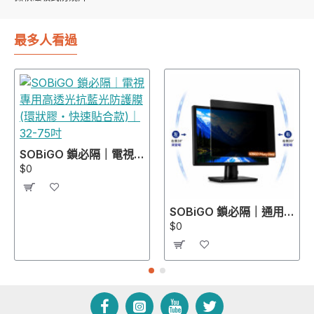
最多人看過
SOBiGO 鎖必隔｜電視專用高透光抗藍光防護膜 (環狀膠・快速貼合款)｜32-75吋
$0
SOBiGO 鎖必隔｜通用型左右防窺＋SGS抗藍光保護片 (13-43吋規格齊全)｜適配 ASUS, Acer, Dell, HP, Lenovo, ViewSonic 螢幕
$0