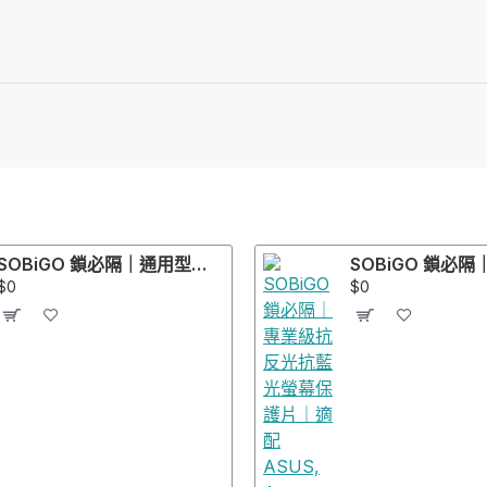
SOBiGO 鎖必隔｜通用型左右防窺＋SGS抗藍光保護片 (13-43吋規格齊全)｜適配 ASUS, Acer, Dell, HP, Lenovo, ViewSonic 螢幕
$0
$0