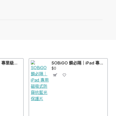
SOBiGO 鎖必隔｜專業級抗反光抗藍光螢幕保護片｜適配 ASUS, Acer, Dell, HP, Lenovo, ViewSonic, LG等螢幕
SOBiGO 鎖必隔｜iPad 專用磁吸式防窺抗藍光保護片
$0