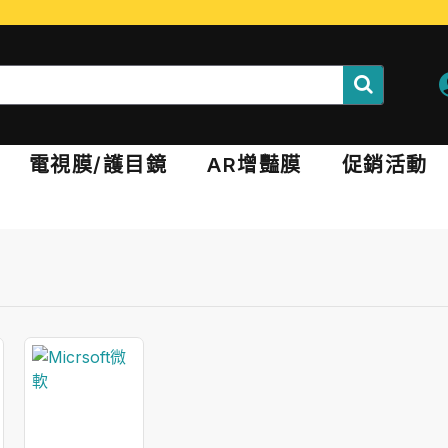
電視膜/護目鏡
AR增豔膜
促銷活動