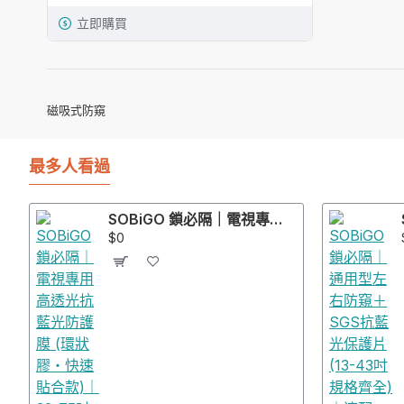
立即購買
磁吸式防窺
最多人看過
SOBiGO 鎖必隔｜電視專用高透光抗藍光防護膜 (環狀膠・快速貼合款)｜32-75吋
$0