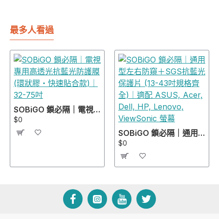
最多人看過
SOBiGO 鎖必隔｜電視專用高透光抗藍光防護膜 (環狀膠・快速貼合款)｜32-75吋
$0
SOBiGO 鎖必隔｜通用型左右防窺＋SGS抗藍光保護片 (13-43吋規格齊全)｜適配 ASUS, Acer, Dell, HP, Lenovo, ViewSonic 螢幕
$0