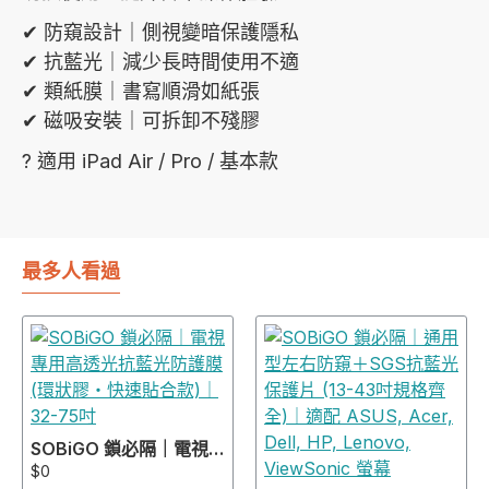
✔ 防窺設計｜側視變暗保護隱私
✔ 抗藍光｜減少長時間使用不適
✔ 類紙膜｜書寫順滑如紙張
✔ 磁吸安裝｜可拆卸不殘膠
? 適用 iPad Air / Pro / 基本款
最多人看過
SOBiGO 鎖必隔｜電視專用高透光抗藍光防護膜 (環狀膠・快速貼合款)｜32-75吋
$0