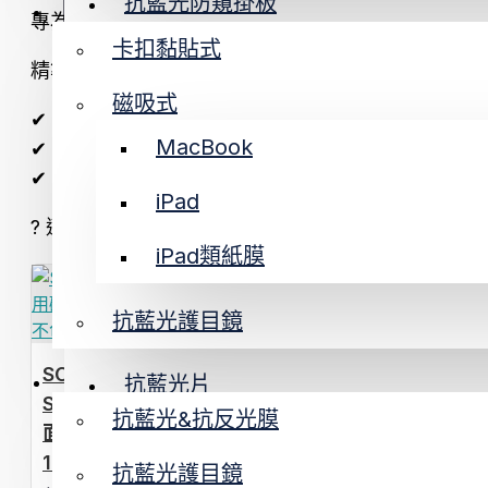
抗藍光防窺掛板
抗反光/抗藍光
專為 Microsoft Surface 系列設計的螢幕
卡扣黏貼式
掛式｜免安裝｜防窺 / 抗藍光
精準對應各型號尺寸，安裝簡單不影響使用體驗。
磁吸式
磁吸式藍光
✔ 防窺設計｜側視變暗保護隱私
MacBook
✔ 抗藍光護眼｜減少長時間疲勞
防窺片
✔ 精準開模｜完美貼合 Surface 螢幕
iPad
電視螢幕保護
? 適用 Surface Pro / Laptop / Go 等系列
iPad類紙膜
微軟
抗藍光護目鏡
通用型螢幕保護
SOBiGO 鎖必隔｜Microsoft
電視膜/護目鏡
抗藍光片
Surface 專用磁吸式抗藍光保護膜 (亮
抗藍光&抗反光膜
面高透)｜濾藍光不色偏 支援Pro
磁吸式防窺
11/10/9 Laptop
抗藍光護目鏡