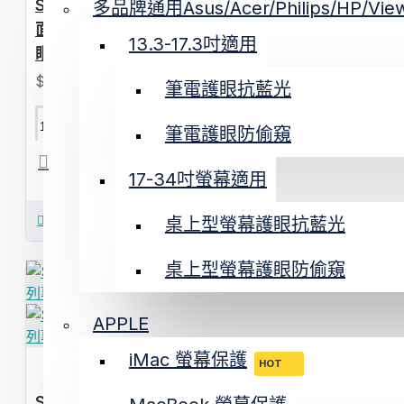
Surface 專用磁吸式抗藍光保護膜 (霧
多品牌通用Asus/Acer/Philips/HP/View
面防眩)｜AG防眩光 消除反光倒影 護
13.3-17.3吋適用
眼首選 Pro 11/10/9 Laptop
$480 - $780
筆電護眼抗藍光
加入購物車
筆電護眼防偷窺
17-34吋螢幕適用
立即購買
桌上型螢幕護眼抗藍光
桌上型螢幕護眼防偷窺
APPLE
iMac 螢幕保護
HOT
SOBiGO 鎖必隔｜Microsoft