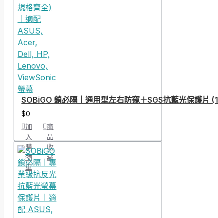
SOBiGO 鎖必隔｜通用型左右防窺＋SGS抗藍光保護片 (13-43吋規
$0
加
商
入
品
購
收
物
藏
車