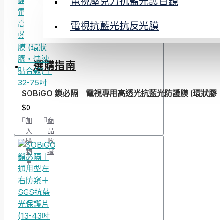
電視壓克力抗藍光護目鏡
電視抗藍光抗反光膜
選購指南
SOBiGO 鎖必隔｜電視專用高透光抗藍光防護膜 (環狀膠・
$0
加
商
入
品
購
收
物
藏
車