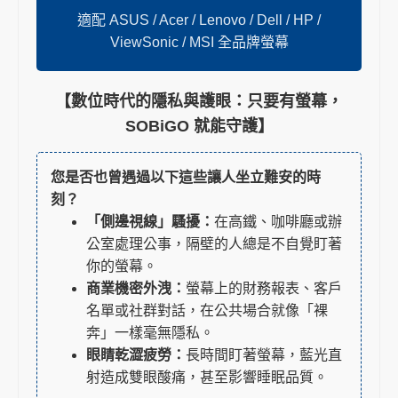
適配 ASUS / Acer / Lenovo / Dell / HP /
ViewSonic / MSI 全品牌螢幕
【數位時代的隱私與護眼：只要有螢幕，
SOBiGO 就能守護】
您是否也曾遇過以下這些讓人坐立難安的時
刻？
「側邊視線」騷擾：
在高鐵、咖啡廳或辦
公室處理公事，隔壁的人總是不自覺盯著
你的螢幕。
商業機密外洩：
螢幕上的財務報表、客戶
名單或社群對話，在公共場合就像「裸
奔」一樣毫無隱私。
眼睛乾澀疲勞：
長時間盯著螢幕，藍光直
射造成雙眼酸痛，甚至影響睡眠品質。