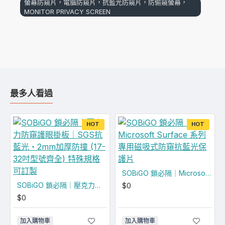
螢幕防窺片，電腦防窺片，抗藍光防窺片，防偷窺螢幕，
MONITOR PRIVACY SCREEN
最多人看過
HOT
HOT
SOBiGO 鎖必隔｜Microsoft Surface 系列專用磁吸式防窺抗藍光保護片
SOBiGO 鎖必隔｜壓克力防窺護眼掛板｜SGS抗藍光・2mm加厚防撞 (17-32吋型號齊全) 特殊規格可訂製
$0
$0
加入購物車
加入購物車