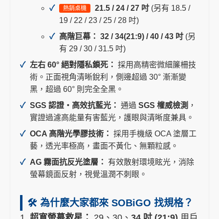
21.5 / 24 / 27 吋
(另有 18.5 /
熱銷桌機
19 / 22 / 23 / 25 / 28 吋)
高階巨幕：
32 / 34(21:9) / 40 / 43 吋
(另
有 29 / 30 / 31.5 吋)
左右 60° 絕對隱私鎖死：
採用高精密微細簾柵技
術。正面視角清晰銳利，側邊超過 30° 漸漸變
黑，超過 60° 則完全全黑。
SGS 認證・高效抗藍光：
通過
SGS 權威檢測
，
實證過濾高能量有害藍光，護眼與清晰度兼具。
OCA 高階光學膠技術：
採用手機級 OCA 塗層工
藝，透光率極高，畫面不黃化、無顆粒感。
AG 霧面抗反光塗層：
有效散射環境眩光，消除
螢幕鏡面反射，視覺溫潤不刺眼。
🛠️ 為什麼大家都來 SOBiGO 找規格？
1.
超寬螢幕救星：
29、30、
34 吋 (21:9)
用戶