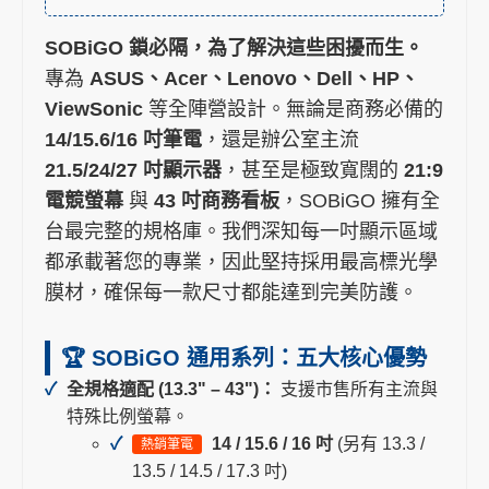
SOBiGO 鎖必隔，為了解決這些困擾而生。
專為
ASUS、Acer、Lenovo、Dell、HP、
ViewSonic
等全陣營設計。無論是商務必備的
14/15.6/16 吋筆電
，還是辦公室主流
21.5/24/27 吋顯示器
，甚至是極致寬闊的
21:9
電競螢幕
與
43 吋商務看板
，SOBiGO 擁有全
台最完整的規格庫。我們深知每一吋顯示區域
都承載著您的專業，因此堅持採用最高標光學
膜材，確保每一款尺寸都能達到完美防護。
🏆 SOBiGO 通用系列：五大核心優勢
全規格適配 (13.3" – 43")：
支援市售所有主流與
特殊比例螢幕。
14 / 15.6 / 16 吋
(另有 13.3 /
熱銷筆電
13.5 / 14.5 / 17.3 吋)