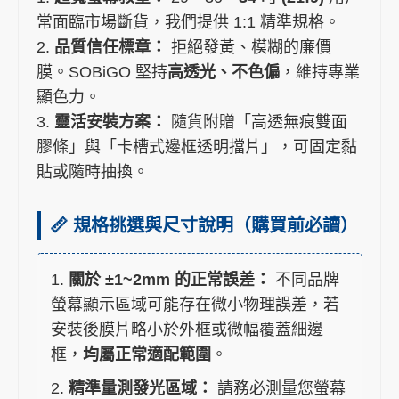
常面臨市場斷貨，我們提供 1:1 精準規格。
2.
品質信任標章：
拒絕發黃、模糊的廉價
膜。SOBiGO 堅持
高透光、不色偏
，維持專業
顯色力。
3.
靈活安裝方案：
隨貨附贈「高透無痕雙面
膠條」與「卡槽式邊框透明擋片」，可固定黏
貼或隨時抽換。
📏 規格挑選與尺寸說明（購買前必讀）
1.
關於 ±1~2mm 的正常誤差：
不同品牌
螢幕顯示區域可能存在微小物理誤差，若
安裝後膜片略小於外框或微幅覆蓋細邊
框，
均屬正常適配範圍
。
2.
精準量測發光區域：
請務必測量您螢幕