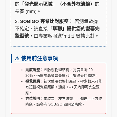
的
「發光顯示區域」（不含外框邊條）
的
長寬 (mm)。
3.
SOBiGO 專業比對服務：
若測量數據
不確定，請直接
「聊聊」提供您的螢幕完
整型號
，由專業客服進行 1:1 數據比對。
⚠️ 使用前注意事項
亮度調整：
因防窺物理結構，亮度會降 20-
30%，適度調高螢幕亮度即可獲得最佳體驗。
視覺適應：
初次使用微格柵產品，極少數人可能
有短暫視覺適應期。通常 1–3 天內即可完全適
應。
方位說明：
本款為「左右防窺」。如需上下方位
防窺，請參考 SOBiGO 四向全防款。