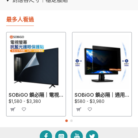
最多人看過
SOBiGO 鎖必隔｜電視專用高透光抗藍光防護膜 (環狀膠・快速貼合款)｜32-75吋
SOBiGO 鎖必隔｜通用型左右防窺＋SGS抗藍光保護片 (13-43吋規格齊全)｜適配 ASUS, Acer, Dell, HP, Lenovo, ViewSonic 螢幕
$1,580 - $3,380
$580 - $3,980