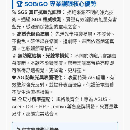
🏆 SOBiGO 專業護眼核心優勢
🚀
SGS 真正抗藍光認證：
拒絕來源不明的濾光技
術。通過
SGS 權威檢測
，實證有效濾除高能量有害
藍光，從源頭保護您的靈魂之窗。
✨
高透光顯色塗層：
先進光學特製塗層，不發黃、
不偏色。確保您在修圖、追劇時，畫面依然飽滿真
實，色彩細節零損耗。
🔬
無防窺結構・光線零損耗：
不同於防窺片會讓螢
幕變暗，本款不影響亮度。您無需調高螢幕亮度即
可獲得舒適視覺，更省電、更舒適。
🛡️
AG 防眩光與表面硬化：
表面特殊 AG 處理，有
效散射強光反射，並提升表面硬度，保護筆電螢幕
不受生活摩擦損傷。
💻
全尺寸精準適配：
規格最齊全！專為 ASUS、
Acer、Dell、HP、Lenovo 等各廠牌研發。只要量準
尺寸，都能完美貼合。