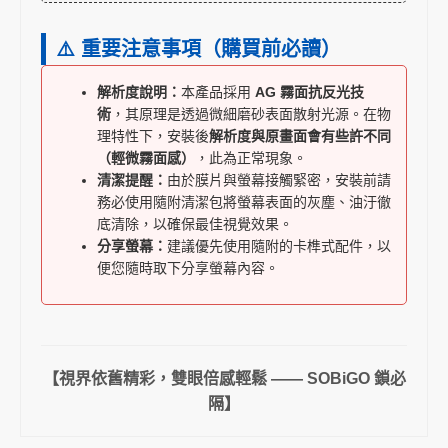
⚠️ 重要注意事項（購買前必讀）
解析度說明：
本產品採用
AG 霧面抗反光技
術
，其原理是透過微細磨砂表面散射光源。在物
理特性下，安裝後
解析度與原畫面會有些許不同
（輕微霧面感）
，此為正常現象。
清潔提醒：
由於膜片與螢幕接觸緊密，安裝前請
務必使用隨附清潔包將螢幕表面的灰塵、油汙徹
底清除，以確保最佳視覺效果。
分享螢幕：
建議優先使用隨附的卡榫式配件，以
便您隨時取下分享螢幕內容。
【視界依舊精彩，雙眼倍感輕鬆 —— SOBiGO 鎖必
隔】