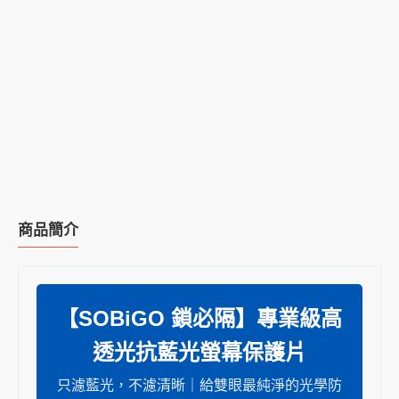
商品簡介
【SOBiGO 鎖必隔】專業級高
透光抗藍光螢幕保護片
只濾藍光，不濾清晰｜給雙眼最純淨的光學防