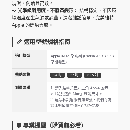
清潔，俐落且高效。
💎
光學級耐用度・不發黃變形：
結構穩定，不因環
境溫度產生氣泡或翹曲，清潔維護簡單，完美維持
Apple 的簡約質感。
📏 適用型號規格指南
適用機型
Apple iMac 全系列 (Retina 4.5K / 5K /
早期機型)
熱銷規格
24 吋
27 吋
21.5 吋
測量建議
1. 請先點擊桌面左上角 Apple 圖示
>「關於這台 Mac」確認尺寸。
2. 建議私訊客服告知型號，我們將為
您比對最精準穩固的掛板規格。
🛡️ 專業提醒（購買前必看）