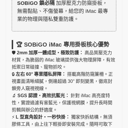
SOBiGO 鎖必隔
加厚壓克力防窺掛板，
無需黏貼、不傷螢幕，給您的 iMac 最專
業的物理與隱私雙重防護。
🏆 SOBiGO iMac 專用掛板核心優勢
🛡️
2mm 加厚一體成型・極致防護：
高品質壓克力
材質，為脆弱的 iMac 玻璃提供強大物理屏障，有效
抵禦日常碰撞、寵物抓咬。
🔒
左右 60° 專業隱私屏障：
搭載高階防窺簾柵。正
視畫面清晰細膩，側邊超過 30° 即刻變黑，徹底封
鎖旁人窺視視線。
🔬
SGS 認證・高效抗藍光：
針對 iMac 高亮度特
性，實證過濾有害藍光，保護視網膜，提升長時間
剪輯與辦公的舒適度。
⚡
L 型直角設計・一秒快掛：
獨家快拆結構，無須
膠條工具，由上往下輕掛即安裝完成。隨時可取下