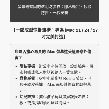
螢幕最堅固的透明防彈衣：隱私鎖定・極致
防撞・一秒安裝
【一體成型快掛結構：專為 iMac 21 / 24 / 27
吋完美打造】
您是否擔心昂貴的 iMac 螢幕遭受這些意外傷
害？
隱私窺探：
辦公室座位開放，設計稿件、機
密數據或私人對話被路人一覽無遺。
寵物威脅：
家中小貓亂抓 Retina 螢幕、毛
孩子調皮衝撞，iMac 面板維修費動輒數萬
元。
幼兒誤撞：
擔心孩子玩具拋擲誤撞昂貴面
板，或是指印油污難以清理。