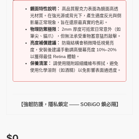
鏡面特性說明：
高品質壓克力表面為鏡面高透
光材質。在強光源或背光下，產生適度反光與倒
影屬正常現象，旨在還原最真實的色彩。
物理防禦極限：
2mm 厚度可抵禦日常意外（如
筆尖、貓爪），但無法承受重物蓄意猛烈敲擊。
亮度補償建議：
防窺結構會稍微降低視覺亮
度，安裝後建議手動調高螢幕亮度 10%–20%
以獲得最佳 Retina 體驗。
保養清潔：
請使用隨附超細纖維布擦拭，避免
使用化學溶劑（如酒精）以免影響表面通透度。
【強韌防護，隱私鎖定 —— SOBiGO 鎖必隔】
$0